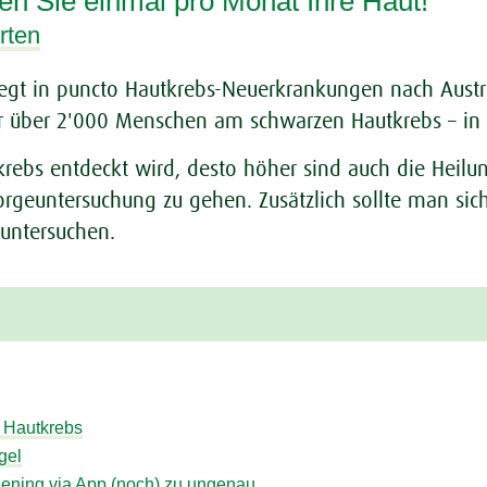
en Sie einmal pro Monat Ihre Haut!
rten
iegt in puncto Hautkrebs-Neuerkrankungen nach Austral
r über 2'000 Menschen am schwarzen Hautkrebs – in 
tkrebs entdeckt wird, desto höher sind auch die Heil
sorgeuntersuchung zu gehen. Zusätzlich sollte man sic
untersuchen.
n Hautkrebs
gel
ening via App (noch) zu ungenau