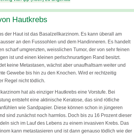
 von Hautkrebs
bs der Haut ist das Basalzellkarzinom. Es kann überall am
, ausser an den Fusssohlen und dem Handinneren. Es handelt
en scharf umgrenzten, weisslichen Tumor, der von sehr feinen
en ist und einen kleinen perlschnurartigen Rand besitzt.
ldet keine Metastasen, wächst aber unaufhaltsam weiter und
mte Gewebe bis hin zu den Knochen. Wird er rechtzeitig
der Regel nicht tödlich.
karzinom hat als einziger Hautkrebs eine Vorstufe. Bei
ung entsteht eine aktinische Keratose, das sind rötliche
 anfühlen wie Sandpapier. Diese können schon in jüngeren
und sind zunächst noch harmlos. Doch bis zu 16 Prozent dieser
eln sich im Lauf des Lebens zu einem invasiven Krebs. Das
zinom kann metastasieren und ist dann genauso tödlich wie der