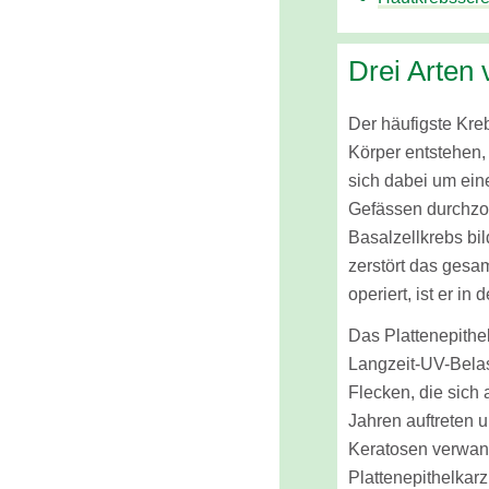
Drei Arten
Der häufigste Kre
Körper entstehen
sich dabei um ein
Gefässen durchzog
Basalzellkrebs bi
zerstört das gesa
operiert, ist er in 
Das Plattenepithel
Langzeit-UV-Belast
Flecken, die sich
Jahren auftreten 
Keratosen verwand
Plattenepithelkar