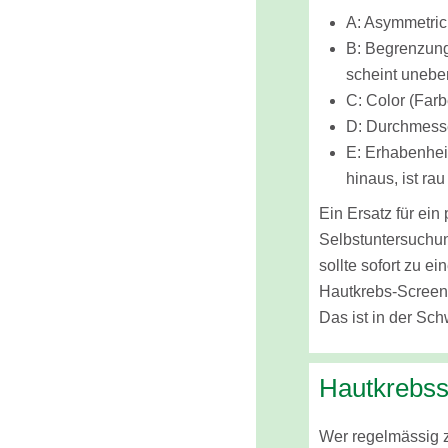
A: Asymmetric
B: Begrenzung
scheint unebe
C: Color (Farb
D: Durchmesse
E: Erhabenheit
hinaus, ist ra
Ein Ersatz für ein
Selbstuntersuchun
sollte sofort zu e
Hautkrebs-Screeni
Das ist in der Sc
Hautkrebss
Wer regelmässig 