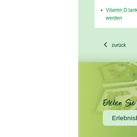
Vitamin D tank
werden

zurück
Erleben Sie
Erlebnis