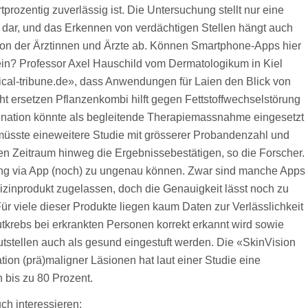
tprozentig zuverlässig ist. Die Untersuchung stellt nur eine
ar, und das Erkennen von verdächtigen Stellen hängt auch
tion der Ärztinnen und Ärzte ab. Können Smartphone-Apps hier
sein? Professor Axel Hauschild vom Dermatologikum in Kiel
dical-tribune.de», dass Anwendungen für Laien den Blick von
t ersetzen Pflanzenkombi hilft gegen Fettstoffwechselstörung
ination könnte als begleitende Therapiemassnahme eingesetzt
üsste eineweitere Studie mit grösserer Probandenzahl und
ren Zeitraum hinweg die Ergebnissebestätigen, so die Forscher.
ng via App (noch) zu ungenau können. Zwar sind manche Apps
izinprodukt zugelassen, doch die Genauigkeit lässt noch zu
Für viele dieser Produkte liegen kaum Daten zur Verlässlichkeit
utkrebs bei erkrankten Personen korrekt erkannt wird sowie
stellen auch als gesund eingestuft werden. Die «SkinVision
ation (prä)maligner Läsionen hat laut einer Studie eine
n bis zu 80 Prozent.
ch interessieren: