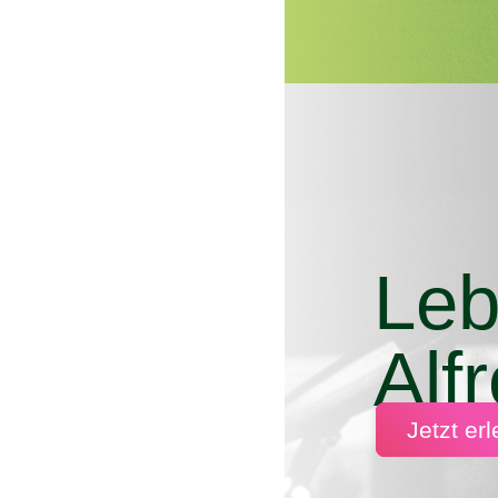
Leb
Alf
Jetzt er