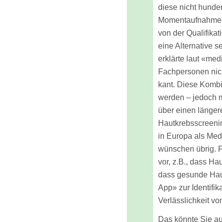
diese nicht hunder
Momentaufnahme d
von der Qualifika
eine Alternative 
erklärte laut «me
Fachpersonen nich
kant. Diese Komb
werden – jedoch m
über einen länge
Hautkrebsscreeni
in Europa als Med
wünschen übrig. 
vor, z.B., dass Ha
dass gesunde Haut
App» zur Identifik
Verlässlichkeit vo
Das könnte Sie au