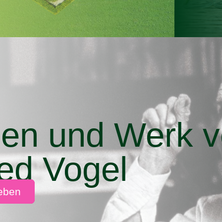
en und Werk 
red Vogel
leben