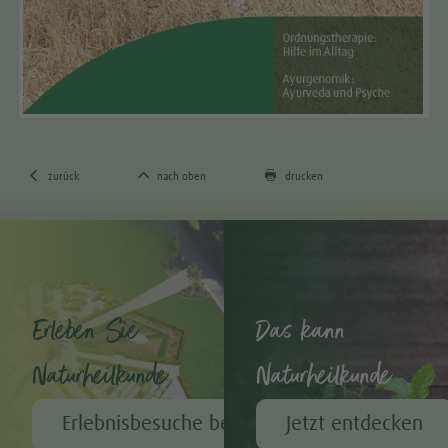



zurück
nach oben
drucken
Erleben Sie
Das kann
Naturheilkunde
Naturheilkunde
Erlebnisbesuche bei A.Vogel
Jetzt entdecken