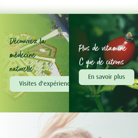
Découvrez la
Plus de vitamine
médecine
C que de citrons
naturelle
En savoir plus
Visites d'expérience chez A.Vogel