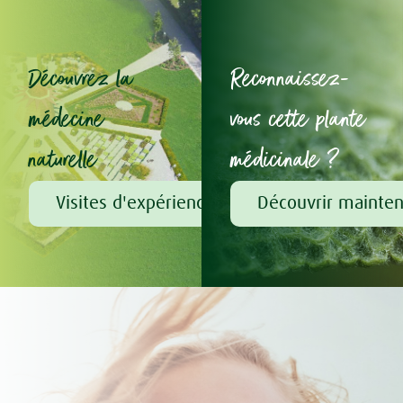
Découvrez la
Reconnaissez-
médecine
vous cette plante
naturelle
médicinale ?
Visites d'expérience chez A.Vogel
Découvrir mainte