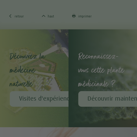



retour
haut
imprimer
Découvrez la
Reconnaissez-
médecine
vous cette plante
naturelle
médicinale ?
Visites d'expérience chez A.Vogel
Découvrir mainte