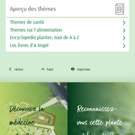

Aperçu des thèmes
Thèmes de santé
Thèmes sur l'alimentation
Encyclopédie plantes: tout de A à Z
Les livres d'A.Vogel



retour
haut
imprimer
Découvrez la
Reconnaissez-
médecine
vous cette plante