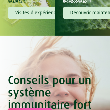
naturelle
médicinale ?
Visites d'expérience chez A.Vogel
Découvrir mainte
Conseils pour un
système
immunitaire fort