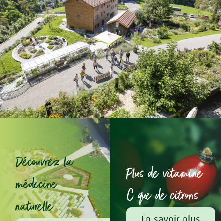
Découvrez la
Plus de vitamine
médecine
C que de citrons
naturelle
En savoir plus