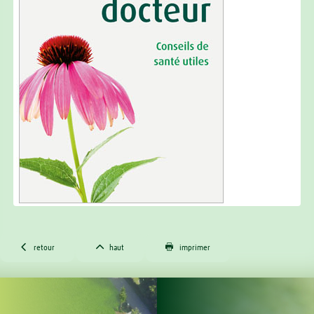



retour
haut
imprimer