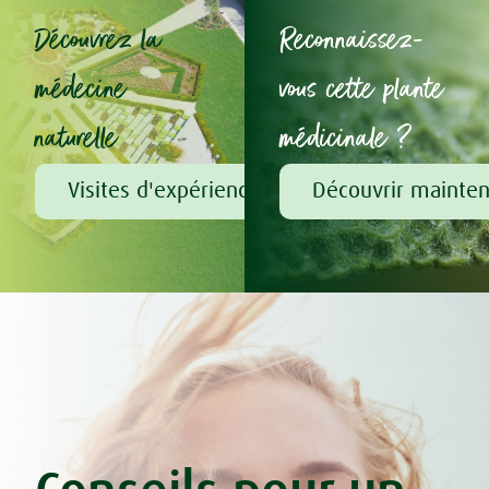
Découvrez la
Reconnaissez-
médecine
vous cette plante
naturelle
médicinale ?
Visites d'expérience chez A.Vogel
Découvrir mainte