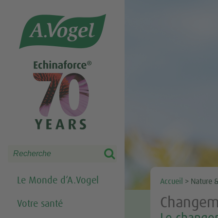
Share this selection

Search
Le Monde d‘A.Vogel
Accueil
>
Nature 
Changeme
Votre santé