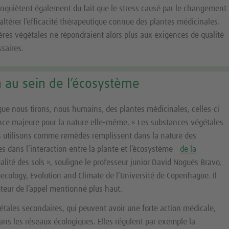
’inquiètent également du fait que le stress causé par le changement
 altérer l’efficacité thérapeutique connue des plantes médicinales.
res végétales ne répondraient alors plus aux exigences de qualité
ssaires.
on au sein de l’écosystème
é que nous tirons, nous humains, des plantes médicinales, celles-ci
nce majeure pour la nature elle-même. « Les substances végétales
s utilisons comme remèdes remplissent dans la nature des
es dans l’interaction entre la plante et l’écosystème –
de la
alité des sols », souligne le professeur junior David Nogués Bravo,
ecology, Evolution and Climate de l’Université de Copenhague. Il
teur de l’appel mentionné plus haut.
tales secondaires, qui peuvent avoir une forte action médicale,
dans les réseaux écologiques. Elles régulent par exemple la