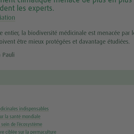
ent climatique menace de plus en plus l
ent les experts.
iation
 entier, la biodiversité médicinale est menacée par 
oivent être mieux protégées et davantage étudiées.
 Pauli
dicinales indispensables
ur la santé mondiale
u sein de l’écosystème
e ciblée sur la permaculture