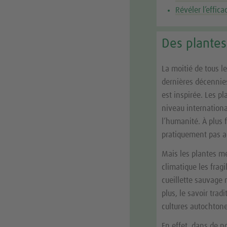
Révéler l’effica
Des plantes
La moitié de tous 
dernières décennies
est inspirée. Les p
niveau internationa
l’humanité. À plus 
pratiquement pas 
Mais les plantes mé
climatique les frag
cueillette sauvage 
plus, le savoir tra
cultures autochton
En effet, dans de n