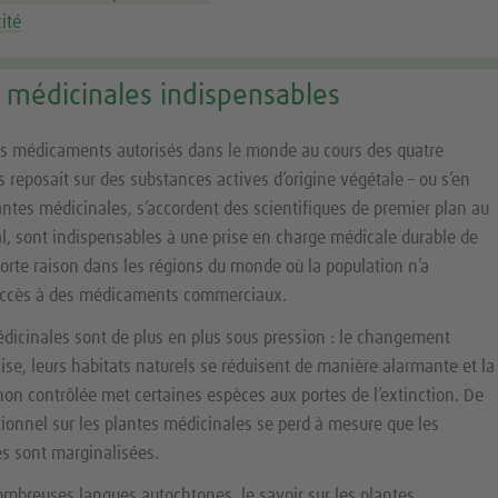
cité
 médicinales indispensables
les médicaments autorisés dans le monde au cours des quatre
 reposait sur des substances actives d’origine végétale – ou s’en
lantes médicinales, s’accordent des scientifiques de premier plan au
l, sont indispensables à une prise en charge médicale durable de
forte raison dans les régions du monde où la population n’a
accès à des médicaments commerciaux.
dicinales sont de plus en plus sous pression : le changement
ilise, leurs habitats naturels se réduisent de manière alarmante et la
non contrôlée met certaines espèces aux portes de l’extinction. De
ditionnel sur les plantes médicinales se perd à mesure que les
es sont marginalisées.
ombreuses langues autochtones, le savoir sur les plantes