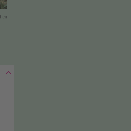
t en
t