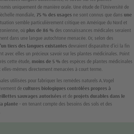
ansmis uniquement de manière orale. Une étude de l’Université de
l’échelle mondiale,
75 % des usages
ne sont connus que dans
une
situation semble particulièrement critique en Amérique du Nord et
azonienne, où
plus de 86 %
des connaissances médicales seraient
ment dans une langue autochtone menacée. Or, selon des
’un tiers des langues existantes
devraient disparaître d’ici la fin
nt avec elles un précieux savoir sur les plantes médicinales. Point
rès cette étude,
moins de 5 %
des espèces de plantes médicinales
t elles-mêmes directement menacées à court terme.
ales utilisées pour fabriquer les remèdes naturels A.Vogel
sivement de
cultures biologiques contrôlées propres à
eillettes sauvages autorisées
et de
projets durables dans le
la plante
– en tenant compte des besoins des sols et des
.