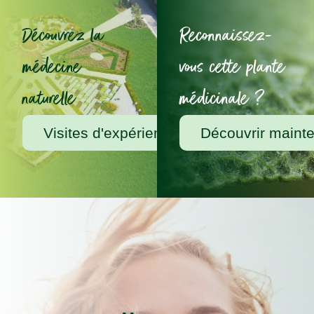
Découvrez la
Reconnaissez-
médecine
vous cette plante
naturelle
médicinale ?
Visites d'expérience chez A.Vogel
Découvrir maint