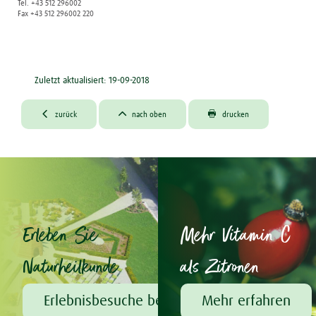
Tel. +43 512 296002
Fax +43 512 296002 220
Zuletzt aktualisiert: 19-09-2018



zurück
nach oben
drucken
Erleben Sie
Mehr Vitamin C
Naturheilkunde
als Zitronen
Erlebnisbesuche bei A.Vogel
Mehr erfahren