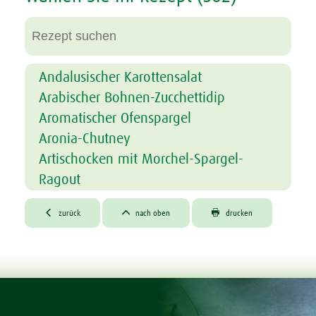
Andalusischer Karottensalat
Arabischer Bohnen-Zucchettidip
Aromatischer Ofenspargel
Aronia-Chutney
Artischocken mit Morchel-Spargel-
Ragout
Auberginen-Curry mit Sommerkräutern



zurück
nach oben
drucken
Avocado- und Grapefruitsalat
Bambu-Guetzli
Bambu® Cappuccino
Bambu® Coconut-Dream
Bambu® Crème mit Vanillesauce