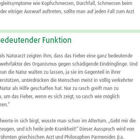
egleitsymptome wie Kopfschmerzen, Durchfall, Schmerzen beim
er eitriger Auswurf auftreten, sollte man auf jeden Fall zum Arzt
bedeutender Funktion
als Naturarzt zeigten ihm, dass das Fieber eine ganz bedeutende
bwehrfaktor des Organismus gegen schädigende Eindringlinge. Und
t nun die Natur walten zu lassen, ja sie im Gegenteil in ihrer
erstützen, unterdrücken die Menschen meist in völlig verkehrter
Natur als Hilfe geschaffen hat. Nur zu rasch greift man zu
, um das Fieber, wenn es sich zeigt, so rasch wie möglich
hen.“
lwerte in sich birgt, wusste man schon im Altertum. „Gebt mir die
zeugen, und ich heile jede Krankheit!“ Dieser Ausspruch wird von
rühmten griechischen Arzt und Philosophen Parmenides (ca.