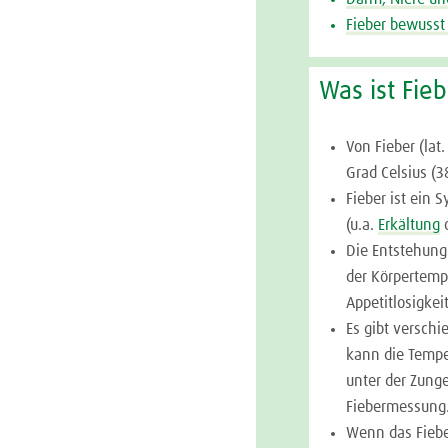
Fieber bewusst
Was ist Fie
Von
Fieber
(lat
Grad Celsius (3
Fieber ist ein
(u.a.
Erkältung
Die Entstehung
der Körpertempe
Appetitlosigke
Es gibt versc
kann die Tempe
unter der Zung
Fiebermessung
Wenn das Fiebe