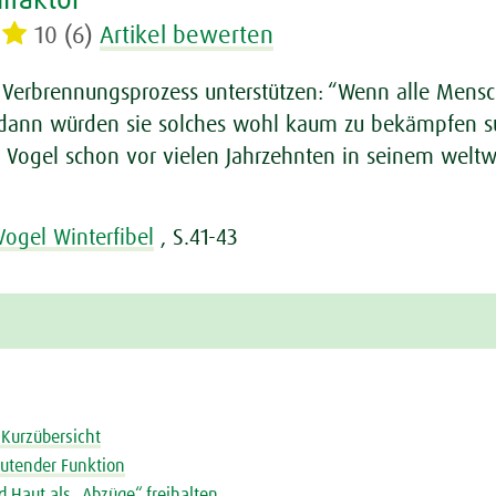
lfaktor
10 (6)
Artikel bewerten
Verbrennungsprozess unterstützen: “Wenn alle Mensc
, dann würden sie solches wohl kaum zu bekämpfen su
ed Vogel schon vor vielen Jahrzehnten in seinem welt
Vogel Winterfibel
, S.41-43
 Kurzübersicht
eutender Funktion
d Haut als „Abzüge“ freihalten