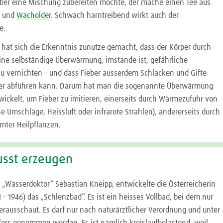
ber eine Mischung zubereiten möchte, der mache einen Tee aus
n und
Wacholder
. Schwach harntreibend wirkt auch der
e.
 hat sich die Erkenntnis zunutze gemacht, dass der Körper durch
eine selbständige Überwärmung, imstande ist, gefährliche
zu vernichten – und dass Fieber ausserdem Schlacken und Gifte
her abführen kann. Darum hat man die sogenannte Überwärmung
wickelt, um Fieber zu imitieren, einerseits durch Wärmezufuhr von
e Umschläge, Heissluft oder infrarote Strahlen), andererseits durch
mter Heilpflanzen.
usst erzeugen
 „Wasserdoktor“ Sebastian Kneipp, entwickelte die Österreicherin
 – 1946) das „Schlenzbad“. Es ist ein heisses Vollbad, bei dem nur
erausschaut. Es darf nur nach naturärztlicher Verordnung und unter
lfers genommen werden. Es ist nämlich kreislaufbelastend, weil