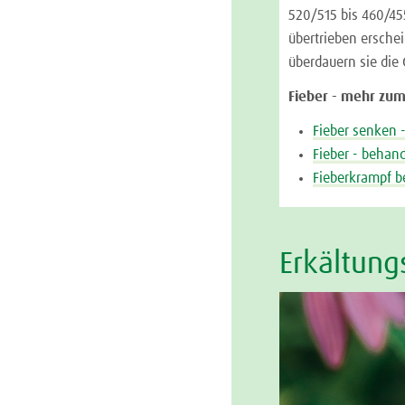
520/515 bis 460/455
übertrieben ersche
überdauern sie die 
Fieber - mehr zu
Fieber senken 
Fieber - behand
Fieberkrampf b
Erkältung