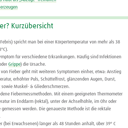
 erzeugen
ber? Kurzübersicht
. Febris) spricht man bei einer Körpertemperatur von mehr als 38
8°C).
 Symptom für verschiedene Erkrankungen. Häufig sind Infektionen
oder
Grippe
) die Ursache.
 von Fieber geht mit weiteren Symptomen einher, etwa: Anstieg
ratur, erhöhter Puls, Schüttelfrost, glänzenden Augen, Durst,
it sowie Muskel- & Gliederschmerzen.
hiedene Fiebermessmethoden. Mit einem geeigneten Thermometer
ratur im Enddarm (rektal), unter der Achselhöhle, im Ohr oder
e gemessen werden. Die genaueste Methode ist die rektale
.
r (bei Erwachsenen) länger als 48 Stunden anhält, über 39° C