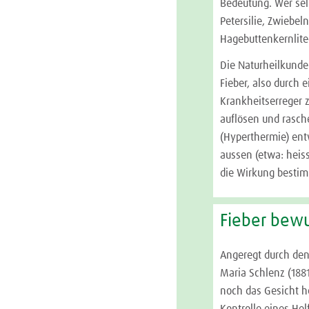
Bedeutung. Wer sel
Petersilie, Zwiebel
Hagebuttenkernlite
Die Naturheilkunde
Fieber, also durch 
Krankheitserreger 
auflösen und rasc
(Hyperthermie) ent
aussen (etwa: heiss
die Wirkung bestim
Fieber bew
Angeregt durch den
Maria Schlenz (1881
noch das Gesicht h
Kontrolle eines He