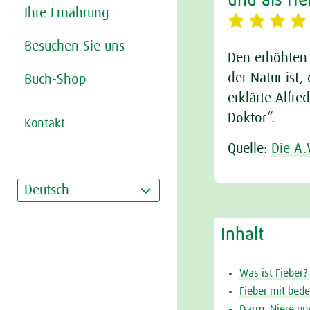
und als Hei
Ihre Ernährung
Besuchen Sie uns
Den erhöhten 
der Natur ist
Buch-Shop
erklärte Alfr
Doktor“.
Kontakt
Quelle:
Die A.
Deutsch
Inhalt
Was ist Fieber?
Fieber mit bed
Darm, Niere un