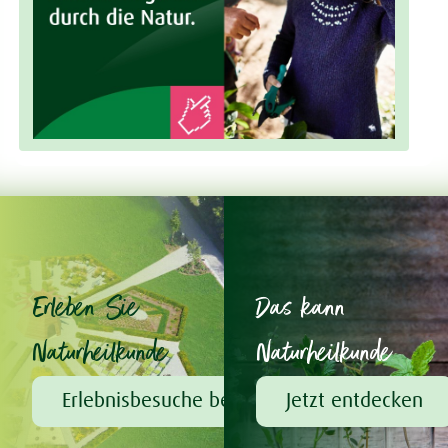
Erleben Sie
Das kann
Naturheilkunde
Naturheilkunde
Erlebnisbesuche bei A.Vogel
Jetzt entdecken