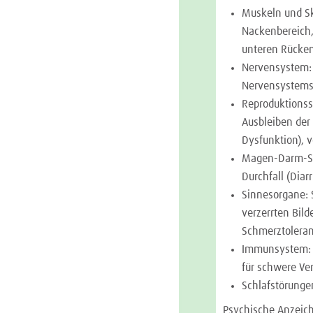
Muskeln und Sk
Nackenbereich
unteren Rücken
Nervensystem: 
Nervensystem
Reproduktionss
Ausbleiben der
Dysfunktion), v
Magen-Darm-Sy
Durchfall (Diar
Sinnesorgane: 
verzerrten Bil
Schmerztolera
Immunsystem: e
für schwere Ve
Schlafstörunge
Psychische Anzeich