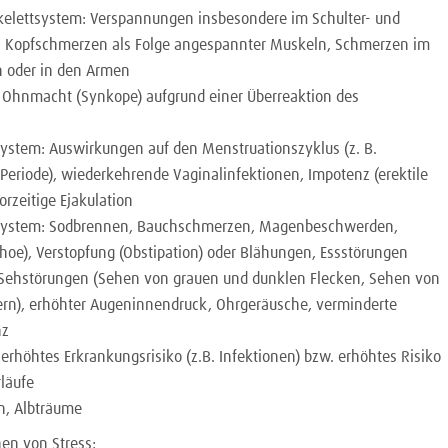
elettsystem: Verspannungen insbesondere im Schulter- und
, Kopfschmerzen als Folge angespannter Muskeln, Schmerzen im
 oder in den Armen
Ohnmacht (Synkope) aufgrund einer Überreaktion des
s
ystem: Auswirkungen auf den Menstruationszyklus (z. B.
 Periode), wiederkehrende Vaginalinfektionen, Impotenz (erektile
orzeitige Ejakulation
stem: Sodbrennen, Bauchschmerzen, Magenbeschwerden,
rhoe), Verstopfung (Obstipation) oder Blähungen, Essstörungen
Sehstörungen (Sehen von grauen und dunklen Flecken, Sehen von
dern), erhöhter Augeninnendruck, Ohrgeräusche, verminderte
nz
rhöhtes Erkrankungsrisiko (z.B. Infektionen) bzw. erhöhtes Risiko
rläufe
n, Albträume
en von Stress: