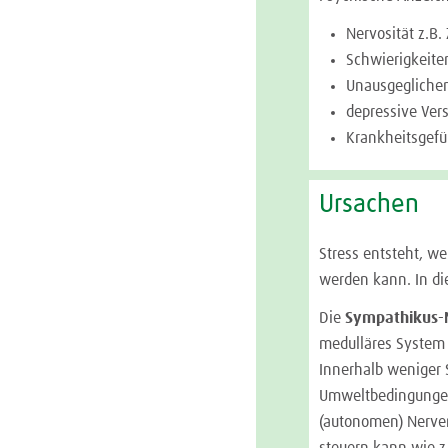
Nervosität z.B.
Schwierigkeite
Unausgeglichen
depressive Ver
Krankheitsgefü
Ursachen
Stress entsteht, w
werden kann. In di
Die
Sympathikus-
medulläres System 
Innerhalb weniger 
Umweltbedingungen 
(autonomen) Nerven
steuern kann wie z.