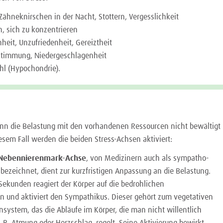
 Zähneknirschen in der Nacht, Stottern, Vergesslichkeit
n, sich zu konzentrieren
heit, Unzufriedenheit, Gereiztheit
stimmung, Niedergeschlagenheit
hl (Hypochondrie).
enn die Belastung mit den vorhandenen Ressourcen nicht bewältigt
esem Fall werden die beiden Stress-Achsen aktiviert:
Nebennierenmark-Achse
, von Medizinern auch als sympatho-
bezeichnet, dient zur kurzfristigen Anpassung an die Belastung.
Sekunden reagiert der Körper auf die bedrohlichen
und aktiviert den Sympathikus. Dieser gehört zum vegetativen
system, das die Abläufe im Körper, die man nicht willentlich
 B. Atmung oder Herzschlag, regelt. Seine Aktivierung bewirkt,