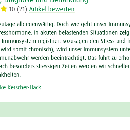
 Diagnose und Behandlung
10 (21)
Artikel bewerten
utzutage allgegenwärtig. Doch wie geht unser Immun
Stresshormone. In akuten belastenden Situationen ze
s Immunsystem registriert sozusagen den Stress und häl
 wird somit chronisch), wird unser Immunsystem unter
mmunabwehr werden beeinträchtigt. Das führt zu erhöht
ach besonders stressigen Zeiten werden wir schneller k
nkheiten.
ilke Kerscher-Hack