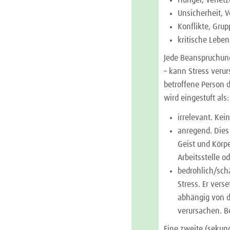
Unsicherheit, 
Konflikte, Grup
kritische Leben
Jede Beanspruchung
– kann Stress veru
betroffene Person d
wird eingestuft als:
irrelevant. Kei
anregend. Dies 
Geist und Körpe
Arbeitsstelle o
bedrohlich/sch
Stress. Er vers
abhängig von d
verursachen. Be
Eine zweite (sekun