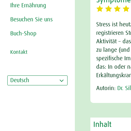
Symptome,
Ihre Ernährung
Besuchen Sie uns
Stress ist he
registrieren 
Buch-Shop
Aktivität – da
zu lange (und
Kontakt
spezifische I
das: In oder n
Erkältungskra
Deutsch
Autorin:
Dr. S
Inhalt