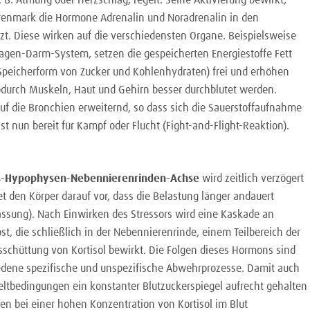
renmark die Hormone Adrenalin und Noradrenalin in den
etzt. Diese wirken auf die verschiedensten Organe. Beispielsweise
gen-Darm-System, setzen die gespeicherten Energiestoffe Fett
Speicherform von Zucker und Kohlenhydraten) frei und erhöhen
durch Muskeln, Haut und Gehirn besser durchblutet werden.
uf die Bronchien erweiternd, so dass sich die Sauerstoffaufnahme
ist nun bereit für Kampf oder Flucht (Fight-and-Flight-Reaktion).
-Hypophysen-Nebennierenrinden-Achse
wird zeitlich verzögert
itet den Körper darauf vor, dass die Belastung länger andauert
passung). Nach Einwirken des Stressors wird eine Kaskade an
t, die schließlich in der Nebennierenrinde, einem Teilbereich der
sschüttung von Kortisol bewirkt. Die Folgen dieses Hormons sind
dene spezifische und unspezifische Abwehrprozesse. Damit auch
tbedingungen ein konstanter Blutzuckerspiegel aufrecht gehalten
n bei einer hohen Konzentration von Kortisol im Blut