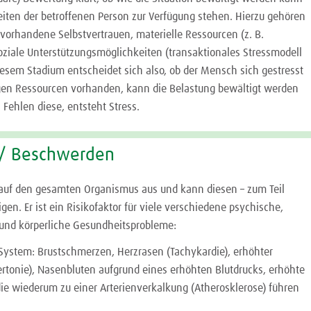
iten der betroffenen Person zur Verfügung stehen. Hierzu gehören
vorhandene Selbstvertrauen, materielle Ressourcen (z. B.
ziale Unterstützungsmöglichkeiten (transaktionales Stressmodell
iesem Stadium entscheidet sich also, ob der Mensch sich gestresst
tigen Ressourcen vorhanden, kann die Belastung bewältigt werden
 Fehlen diese, entsteht Stress.
/ Beschwerden
h auf den gesamten Organismus aus und kann diesen – zum Teil
igen. Er ist ein Risikofaktor für viele verschiedene psychische,
und körperliche Gesundheitsprobleme:
-System: Brustschmerzen, Herzrasen (Tachykardie), erhöhter
ertonie), Nasenbluten aufgrund eines erhöhten Blutdrucks, erhöhte
die wiederum zu einer Arterienverkalkung (Atherosklerose) führen