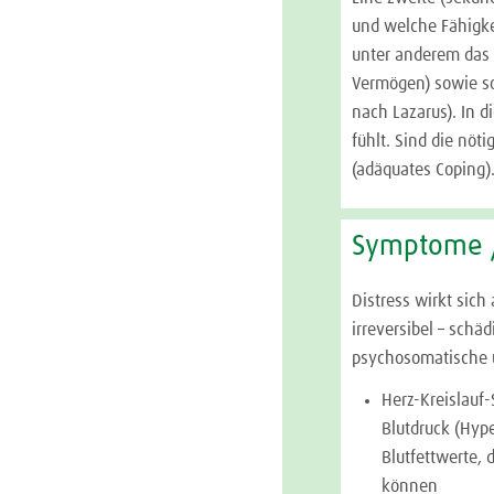
und welche Fähigke
unter anderem das 
Vermögen) sowie so
nach Lazarus). In d
fühlt. Sind die nö
(adäquates Coping).
Symptome 
Distress wirkt sic
irreversibel – schäd
psychosomatische 
Herz-Kreislauf
Blutdruck (Hyp
Blutfettwerte, 
können