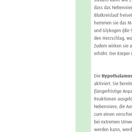
dass das Nebennie
Blutkreislauf freis
hemmen sie das Ma
und Glykogen (die 
den Herzschlag, wo
Zudem wirken sie a
erhöht. Der Körper 
Die
Hypothalamus
aktiviert. Sie bere
(längerfristige An
Reaktionen ausgelös
Nebenniere, die Au
zum einen verschie
bei extremen Umwel
werden kann, werde