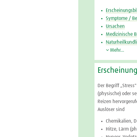
Erscheinungsbil
Symptome / B
Ursachen
Medizinische 
Naturheilkundl
Mehr...
Erscheinung
Der Begriff „Stress
(physische) oder s
Reizen hervorgerufe
Auslöser sind
Chemikalien, D
Hitze, Lärm (ph
Hunger, Verlet