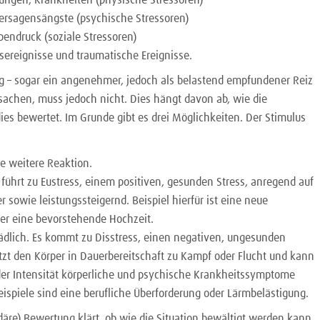
Versagensängste (psychische Stressoren)
pendruck (soziale Stressoren)
sereignisse und traumatische Ereignisse.
 – sogar ein angenehmer, jedoch als belastend empfundener Reiz
rsachen, muss jedoch nicht. Dies hängt davon ab, wie die
ies bewertet. Im Grunde gibt es drei Möglichkeiten. Der Stimulus
ne weitere Reaktion.
führt zu Eustress, einem positiven, gesunden Stress, anregend auf
r sowie leistungssteigernd. Beispiel hierfür ist eine neue
der eine bevorstehende Hochzeit.
ädlich. Es kommt zu Disstress, einen negativen, ungesunden
etzt den Körper in Dauerbereitschaft zu Kampf oder Flucht und kann
er Intensität körperliche und psychische Krankheitssymptome
ispiele sind eine berufliche Überforderung oder Lärmbelästigung.
däre) Bewertung klärt, ob wie die Situation bewältigt werden kann