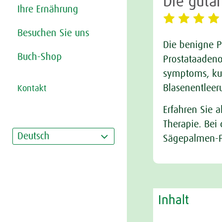
Die guta
Ihre Ernährung
Besuchen Sie uns
Die benigne P
Buch-Shop
Prostataade
symptoms, kurz
Blasenentleer
Kontakt
Erfahren Sie 
Therapie. Bei
Deutsch
Sägepalmen-P
Inhalt