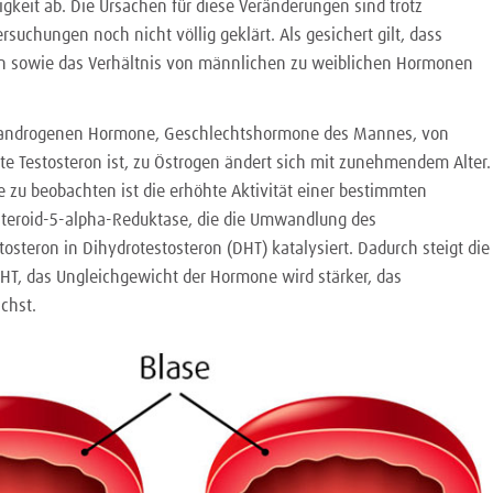
gkeit ab. Die Ursachen für diese Veränderungen sind trotz
suchungen noch nicht völlig geklärt. Als gesichert gilt, dass
en sowie das Verhältnis von männlichen zu weiblichen Hormonen
r androgenen Hormone, Geschlechtshormone des Mannes, von
te Testosteron ist, zu Östrogen ändert sich mit zunehmendem Alter.
e zu beobachten ist die erhöhte Aktivität einer bestimmten
teroid-5-alpha-Reduktase, die die Umwandlung des
steron in Dihydrotestosteron (DHT) katalysiert. Dadurch steigt die
HT, das Ungleichgewicht der Hormone wird stärker, das
chst.