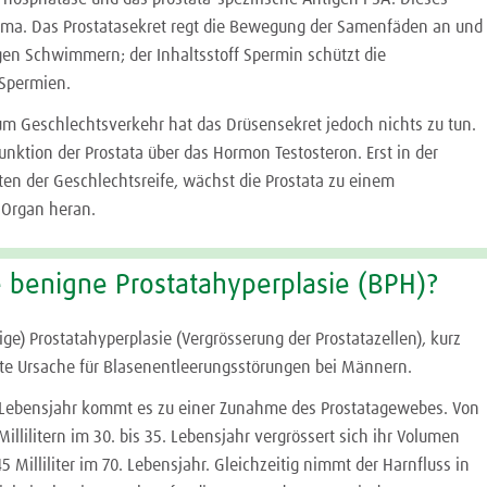
erma. Das Prostatasekret regt die Bewegung der Samenfäden an und
igen Schwimmern; der Inhaltsstoff Spermin schützt die
 Spermien.
zum Geschlechtsverkehr hat das Drüsensekret jedoch nichts zu tun.
Funktion der Prostata über das Hormon Testosteron. Erst in der
eten der Geschlechtsreife, wächst die Prostata zu einem
 Organ heran.
e benigne Prostatahyperplasie (BPH)?
ige) Prostatahyperplasie (Vergrösserung der Prostatazellen), kurz
gste Ursache für Blasenentleerungsstörungen bei Männern.
 Lebensjahr kommt es zu einer Zunahme des Prostatagewebes. Von
llilitern im 30. bis 35. Lebensjahr vergrössert sich ihr Volumen
 Milliliter im 70. Lebensjahr. Gleichzeitig nimmt der Harnfluss in