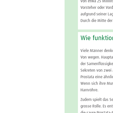
von etwa 25 Millil
Vorsteher oder Vor
aufgrund seiner La
Durch die Mitte der
Wie funktio
Viele Männer denken
Von wegen. Hauptauf
der Samenflüssigk
Sekreten von zwei 
Prostata eine ähnl
Wenn sich ihre Mus
Harnröhre.
Zudem spielt das S
grosse Rolle. Es e
die saure Prostata