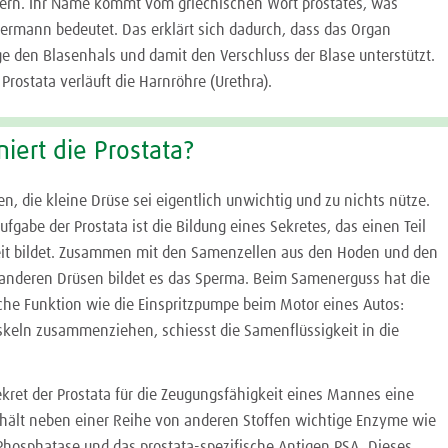
itern. Ihr Name kommt vom griechischen Wort prostates, was
dermann bedeutet. Das erklärt sich dadurch, dass das Organ
ge den Blasenhals und damit den Verschluss der Blase unterstützt.
 Prostata verläuft die Harnröhre (Urethra).
niert die Prostata?
, die kleine Drüse sei eigentlich unwichtig und zu nichts nütze.
gabe der Prostata ist die Bildung eines Sekretes, das einen Teil
eit bildet. Zusammen mit den Samenzellen aus den Hoden und den
anderen Drüsen bildet es das Sperma. Beim Samenerguss hat die
iche Funktion wie die Einspritzpumpe beim Motor eines Autos:
keln zusammenziehen, schiesst die Samenflüssigkeit in die
ekret der Prostata für die Zeugungsfähigkeit eines Mannes eine
nthält neben einer Reihe von anderen Stoffen wichtige Enzyme wie
-Phosphatase und das prostata-spezifische Antigen PSA. Dieses