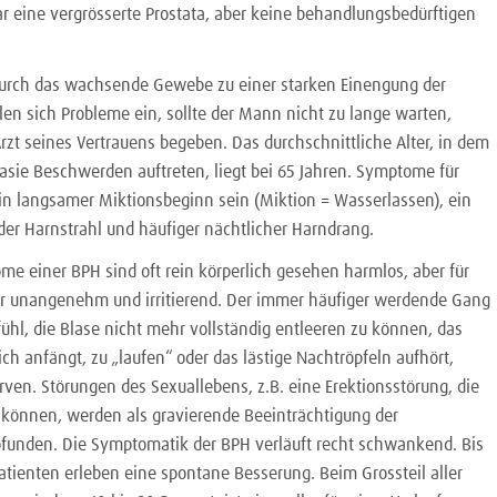
r eine vergrösserte Prostata, aber keine behandlungsbedürftigen
urch das wachsende Gewebe zu einer starken Einengung der
len sich Probleme ein, sollte der Mann nicht zu lange warten,
rzt seines Vertrauens begeben. Das durchschnittliche Alter, in dem
lasie Beschwerden auftreten, liegt bei 65 Jahren. Symptome für
n langsamer Miktionsbeginn sein (Miktion = Wasserlassen), ein
r Harnstrahl und häufiger nächtlicher Harndrang.
e einer BPH sind oft rein körperlich gesehen harmlos, aber für
r unangenehm und irritierend. Der immer häufiger werdende Gang
efühl, die Blase nicht mehr vollständig entleeren zu können, das
ich anfängt, zu „laufen“ oder das lästige Nachtröpfeln aufhört,
rven. Störungen des Sexuallebens, z.B. eine Erektionsstörung, die
n können, werden als gravierende Beeinträchtigung der
funden. Die Symptomatik der BPH verläuft recht schwankend. Bis
atienten erleben eine spontane Besserung. Beim Grossteil aller