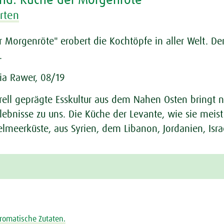
nd: Küche der Morgenröte
rten
 Morgenröte" erobert die Kochtöpfe in aller Welt. De
.
dia Rawer, 08/19
urell geprägte Esskultur aus dem Nahen Osten bringt
ebnisse zu uns. Die Küche der Levante, wie sie mei
elmeerküste, aus Syrien, dem Libanon, Jordanien, Isr
 aromatische Zutaten.