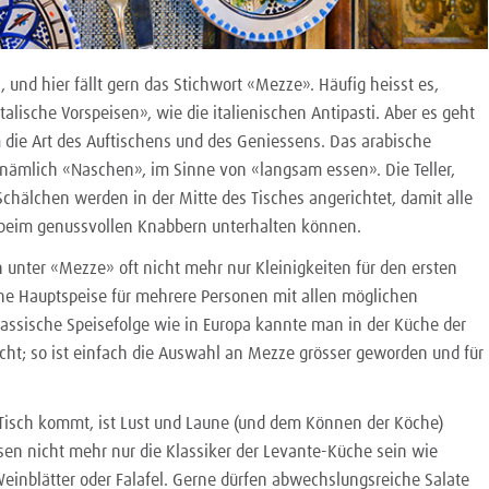
s, und hier fällt gern das Stichwort «Mezze». Häufig heisst es,
alische Vorspeisen», wie die italienischen Antipasti. Aber es geht
 die Art des Auftischens und des Geniessens. Das arabische
ämlich «Naschen», im Sinne von «langsam essen». Die Teller,
chälchen werden in der Mitte des Tisches angerichtet, damit alle
 beim genussvollen Knabbern unterhalten können.
 unter «Mezze» oft nicht mehr nur Kleinigkeiten für den ersten
ne Hauptspeise für mehrere Personen mit allen möglichen
klassische Speisefolge wie in Europa kannte man in der Küche der
cht; so ist einfach die Auswahl an Mezze grösser geworden und für
Tisch kommt, ist Lust und Laune (und dem Können der Köche)
sen nicht mehr nur die Klassiker der Levante-Küche sein wie
einblätter oder Falafel. Gerne dürfen abwechslungsreiche Salate