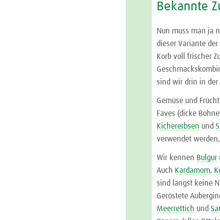
Bekannte Z
Nun muss man ja ni
dieser Variante de
Korb voll frischer
Geschmackskombina
sind wir drin in de
Gemüse und Früchte
Faves (dicke Bohne
Kichererbsen
und
S
verwendet werden, 
Wir kennen
Bulgur
Auch
Kardamom
,
K
sind längst keine N
Geröstete Aubergin
Meerrettich
und
Sa