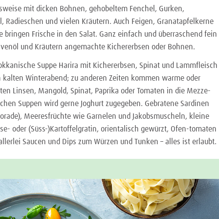
elsweise mit dicken Bohnen, gehobeltem Fenchel, Gurken,
, Radieschen und vielen Kräutern. Auch Feigen, Granatapfelkerne
he bringen Frische in den Salat. Ganz einfach und überraschend fein
Olivenöl und Kräutern angemachte Kichererbsen oder Bohnen.
okkanische Suppe Harira mit Kichererbsen, Spinat und Lammfleisch
nen kalten Winterabend; zu anderen Zeiten kommen warme oder
oten Linsen, Mangold, Spinat, Paprika oder Tomaten in die Mezze-
chen Suppen wird gerne Joghurt zugegeben. Gebratene Sardinen
orade), Meeresfrüchte wie Garnelen und Jakobsmuscheln, kleine
e- oder (Süss-)Kartoffelgratin, orientalisch gewürzt, Ofen-tomaten
llerlei Saucen und Dips zum Würzen und Tunken – alles ist erlaubt.