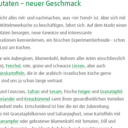
utaten – neuer Geschmack
cht alles mit- und nachmachen, was «im Trend» ist. Aber sich mit
r Mittelmeerküche zu beschäftigen, lohnt sich. Auf dem Markt einen
 Zutaten besorgen, neue Gewürze und interessante
tionen kennenlernen, ein bisschen Experimentierfreude – schon
r Lust am Kochen.
 wie Auberginen, Blumenkohl, Bohnen aller Arten einschliesslich
n),
Fenchel
, rote, grüne und schwarze
Linsen
, aber auch
üsskartoffeln
, die in der arabisch-israelischen Küche gerne
sind uns ja schon lange vertraut.
und Couscous,
Safran
und
Sesam
, frische
Feigen
und
Granatäpfel
.
oriander
und
Kreuzkümmel
samt ihren gesundheitlichen Vorteilen
euheit mehr. Entscheidend ist hier die Art der Zubereitung.
e mit Granatapfelkernen und Safranjoghurt, neue Kartoffeln mit
uerampfer
oder gebratener Blumenkohl mit Tomaten, Dill und