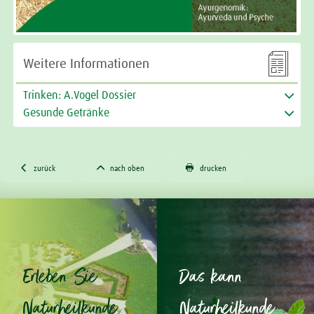

Weitere Informationen
Trinken: A.Vogel Dossier
Gesunde Getränke



zurück
nach oben
drucken
Erleben Sie
Das kann
Naturheilkunde
Naturheilkunde