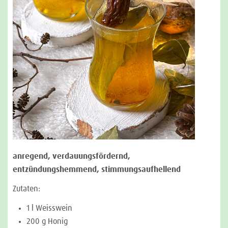
anregend, verdauungsfördernd,
entzündungshemmend, stimmungsaufhellen
d
Zutaten:
1 l Weisswein
200 g Honig