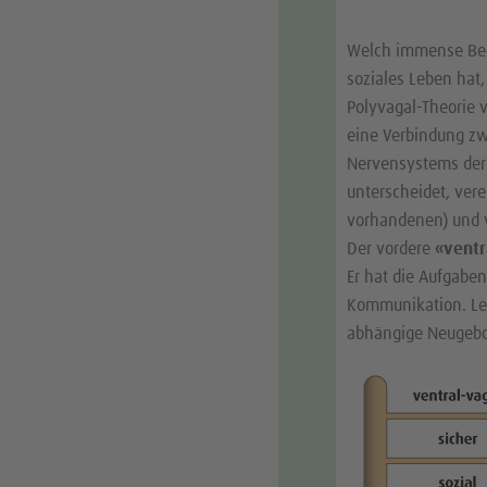
Welch immense Bed
soziales Leben hat,
Polyvagal-Theorie v
eine Verbindung z
Nervensystems der 
unterscheidet, vere
vorhandenen) und v
Der vordere
«ventr
Er hat die Aufgabe
Kommunikation. Letz
abhängige Neugeb