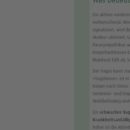
Was bedeut
Ein aktiver vordere
vorherrschend. Wir
signalisiert, wird
Modus» aktiviert. 
Parasympathikus wi
Körperfunktionen ko
Blutdruck fällt ab,
Der Vagus kann sta
«Vagotonus». Ist e
Körper nach Stress
Serotonin- und Dop
Wohlbefinden) ein
Ein
schwacher Va
Krankheitsanfälli
höher ist die Akti