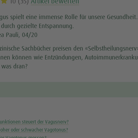
10 (35)
Artikel bewerten
gus spielt eine immense Rolle für unsere Gesundheit.
– durch gezielte Entspannung.
ea Pauli, 04/20
zinische Sachbücher preisen den «Selbstheilungsner
nen können wie Entzündungen, Autoimmunerkrankung
a was dran?
unktionen steuert der Vagusnerv?
hoher oder schwacher Vagotonus?
 der Vagotonus messen?