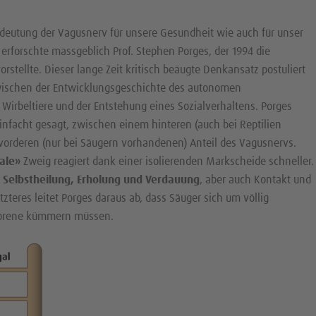
eutung der Vagusnerv für unsere Gesundheit wie auch für unser
 erforschte massgeblich Prof. Stephen Porges, der 1994 die
orstellte. Dieser lange Zeit kritisch beäugte Denkansatz postuliert
wischen der Entwicklungsgeschichte des autonomen
Wirbeltiere und der Entstehung eines Sozialverhaltens. Porges
infacht gesagt, zwischen einem hinteren (auch bei Reptilien
orderen (nur bei Säugern vorhandenen) Anteil des Vagusnervs.
ale»
Zweig reagiert dank einer isolierenden Markscheide schneller.
n
Selbstheilung, Erholung und Verdauung
, aber auch Kontakt und
teres leitet Porges daraus ab, dass Säuger sich um völlig
orene kümmern müssen.