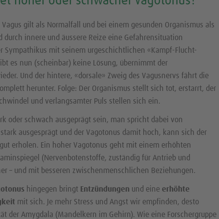
et hoher oder schwacher Vagotonus?
r Vagus gilt als Normalfall und bei einem gesunden Organismus als
d durch innere und äussere Reize eine Gefahrensituation
 der Sympathikus mit seinem urgeschichtlichen «Kampf-Flucht-
Gibt es nun (scheinbar) keine Lösung, übernimmt der
eder. Und der hintere, «dorsale» Zweig des Vagusnervs fährt die
mplett herunter. Folge: Der Organismus stellt sich tot, erstarrt, der
 Schwindel und verlangsamter Puls stellen sich ein.
rk oder schwach ausgeprägt sein, man spricht dabei von
r stark ausgesprägt und der Vagotonus damit hoch, kann sich der
 gut erholen. Ein hoher Vagotonus geht mit einem erhöhten
aminspiegel (Nervenbotenstoffe, zuständig für Antrieb und
her – und mit besseren zwischenmenschlichen Beziehungen.
gotonus
hingegen bringt
Entzündungen
und eine
erhöhte
gkeit
mit sich. Je mehr Stress und Angst wir empfinden, desto
vität der Amygdala (Mandelkern im Gehirn). Wie eine Forschergruppe