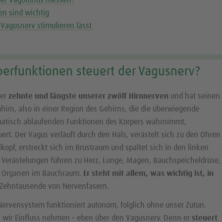
n sind wichtig
 Vagusnerv stimulieren lässt
erfunktionen steuert der Vagusnerv?
der
zehnte und längste unserer zwölf Hirnnerven
und hat seinen
irn, also in einer Region des Gehirns, die die überwiegende
matisch ablaufenden Funktionen des Körpers wahrnimmt,
uert. Der Vagus verläuft durch den Hals, verästelt sich zu den Ohren
kopf, erstreckt sich im Brustraum und spaltet sich in den linken
 Verästelungen führen zu Herz, Lunge, Magen, Bauchspeicheldrüse,
n Organen im Bauchraum.
Er steht mit allem, was wichtig ist, in
 Zehntausende von Nervenfasern.
Nervensystem funktioniert autonom, folglich ohne unser Zutun.
 wir Einfluss nehmen – eben über den Vagusnerv. Denn er
steuert