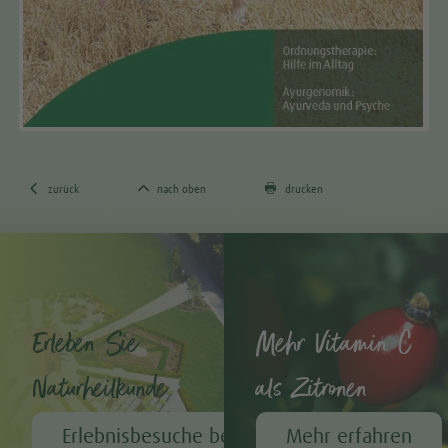



zurück
nach oben
drucken
Erleben Sie
Mehr Vitamin C
Naturheilkunde
als Zitronen
Erlebnisbesuche bei A.Vogel
Mehr erfahren